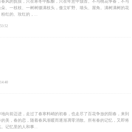
有春风的抚摸，只在寒冬中酝酿，只在年意中颔首。不与桃花争春，不与
朵朵、一枝枝、一树树缀满枝头，傲立旷野、墙头、屋角。满树满树的花
粉红的、玫红的，...
:53:52
:14:40
停地向前迈进，走过了春寒料峭的初春，也走尽了百花争放的阳春，来到
春的美，春的恋，随着春风渐暖而逐渐凋零消散。所有春的记忆，又即将
。记忆里的人和事...