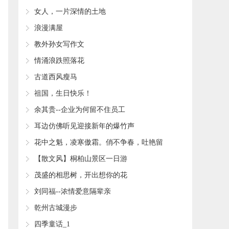
女人，一片深情的土地
浪漫满屋
教外孙女写作文
情涌浪跌照落花
古道西风瘦马
祖国，生日快乐！
余其贵--企业为何留不住员工
耳边仿佛听见迎接新年的爆竹声
花中之魁，凌寒傲霜。俏不争春，吐艳留
香。
【散文风】桐柏山景区一日游
茂盛的相思树，开出想你的花
刘同福--浓情爱意隔辈亲
乾州古城漫步
四季童话_1