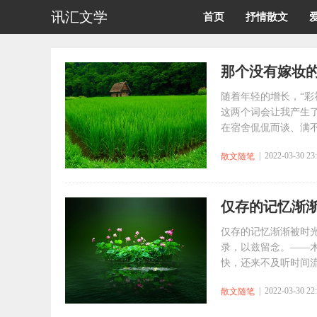
讯汇文学
首页
抒情散文
那个没有嫁妆
随着年轻的增长，“彩
这两个词会让我产生
在宿舍侃侃而谈、满不在
| 2022-03-30 23
散文随笔
仅存的记忆渐
仅存的记忆渐渐被时
录，以兹留念。——木
快，还来不及听时间流逝
| 2022-03-30 22
散文随笔