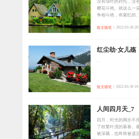
没有绿叶的衬托，没
樱花斗艳。就这么一
争相斗艳，有紫红的、
| 2022-03-30 20
散文随笔
红尘劫·女儿殇
...
| 2022-03-30 19
散文随笔
人间四月天_7
四月，时光的脚步不
了枝繁叶茂的暮春。
被深藏，也终将被遗忘