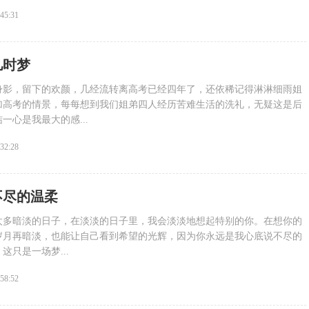
:45:31
儿时梦
身影，留下的欢颜，几经流转离高考已经四年了，还依稀记得淋淋细雨姐
加高考的情景，每每想到我们姐弟四人经历苦难生活的洗礼，无疑这是后
一心是我最大的感...
:32:28
不尽的温柔
太多暗淡的日子，在淡淡的日子里，我会淡淡地想起特别的你。在想你的
岁月再暗淡，也能让自己看到希望的光辉，因为你永远是我心底说不尽的
这只是一场梦...
:58:52