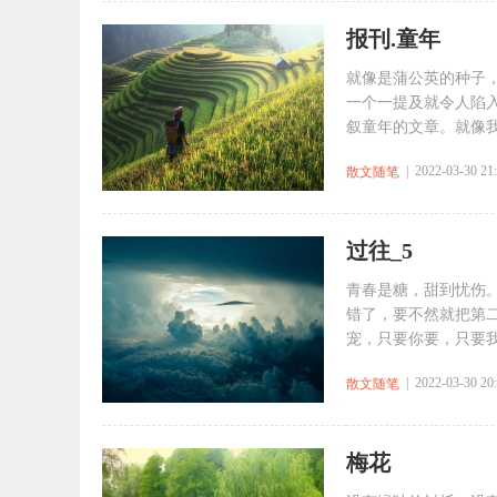
报刊.童年
就像是蒲公英的种子
一个一提及就令人陷
叙童年的文章。就像我
| 2022-03-30 21
散文随笔
过往_5
青春是糖，甜到忧伤。—
错了，要不然就把第二给
宠，只要你要，只要我有。
| 2022-03-30 20
散文随笔
梅花