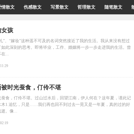
爱情散文
伤感散文
写景散文
哲理散文
随笔散文
的女孩
礼”、“嫁妆”这种遥不可及的名词突然接近了我的生活。我从来没有想过
了如此深刻的思考。即将毕业，工作、婚姻将一步一步走进我的生活。曾
...
:11:29
渐被时光蚕食，仃伶不堪
光蚕食，仃伶不堪。过山过水后，回望江南，伊人何在？这年夏，谨此记
木1.追忆，只是……我们再也回不到过去一晃又是一年夏，真的过的好
。像...
:02:19