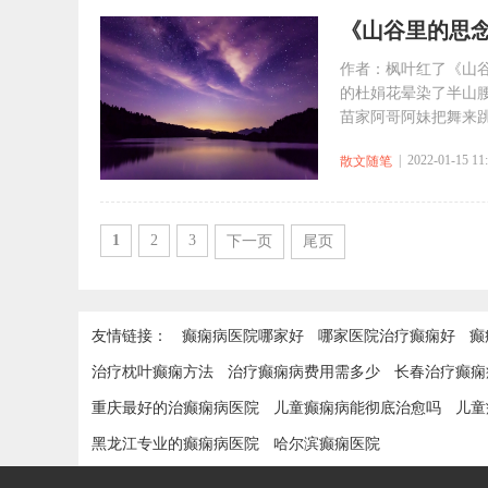
《山谷里的思
作者：枫叶红了《山
的杜娟花晕染了半山
苗家阿哥阿妹把舞来跳
| 2022-01-15 11
散文随笔
1
2
3
下一页
尾页
友情链接：
癫痫病医院哪家好
哪家医院治疗癫痫好
癫
治疗枕叶癫痫方法
治疗癫痫病费用需多少
长春治疗癫痫
重庆最好的治癫痫病医院
儿童癫痫病能彻底治愈吗
儿童
黑龙江专业的癫痫病医院
哈尔滨癫痫医院