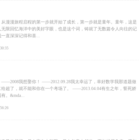
，从漫漫旅程启程的第一步就开始了成长，第一步就是童年。童年，这是
入无限回忆海洋中的美好字眼，也是这个词，铸就了无数篇令人向往的记
一直深深记得和喜...
:30:35
—2008我想娶你！ ——2012.09.28我太幸运了，幸好数学我那道题做
超了，就不能和你在一个考场了。 ——2013.04.04有生之年，誓死娇
&mda...
:56:26