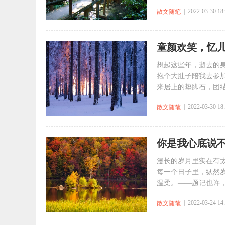
| 2022-03-30 18
散文随笔
童颜欢笑，忆
想起这些年，逝去的
抱个大肚子陪我去参
来居上的垫脚石，团结
| 2022-03-30 18
散文随笔
你是我心底说
漫长的岁月里实在有
每一个日子里，纵然
温柔。——题记也许，
| 2022-03-24 14
散文随笔