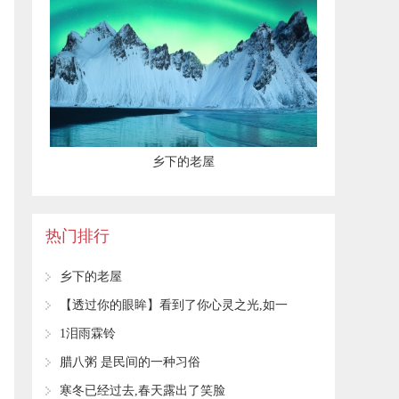
乡下的老屋
热门排行
乡下的老屋
【透过你的眼眸】看到了你心灵之光,如一
湖秋
1泪雨霖铃
腊八粥 是民间的一种习俗
寒冬已经过去,春天露出了笑脸