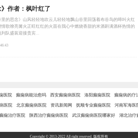
念》作者：枫叶红了
谷里的思念》山风轻轻地吹云儿轻轻地飘山谷里回荡着布谷鸟的啼叫火红
腰情歌嘹亮篝火正旺红红的火苗在我心中燃烧香甜的米酒斟满酒杯热情的
列队盛装迎接贵宾...
:46:43
痫医院
癫痫病能治愈吗
西安癫痫病医院
洛阳癫痫医院
癫痫病的疗
病医院
北京癫痫病医院
资讯新闻网
抚顺专业癫痫医院
河南军海医
癫痫治疗医院
陕西治疗癫痫病医院
武汉癫痫病医院哪家好
湖北治疗
Copyright © 2013-2022 All right reserved. 版权所有