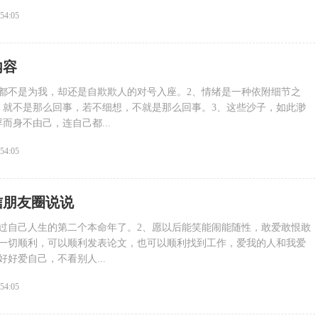
:54:05
内容
说都不是为我，却还是自欺欺人的对号入座。2、情绪是一种依附细节之
，就不是那么回事，若不细想，不就是那么回事。3、这些沙子，如此渺
而身不由己，连自己都...
:54:05
信朋友圈说说
眼过自己人生的第二个本命年了。2、愿以后能笑能闹能随性，敢爱敢恨敢
望一切顺利，可以顺利发表论文，也可以顺利找到工作，爱我的人和我爱
好好爱自己，不看别人...
:54:05