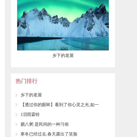
乡下的老屋
热门排行
乡下的老屋
【透过你的眼眸】看到了你心灵之光,如一
湖秋
1泪雨霖铃
腊八粥 是民间的一种习俗
寒冬已经过去,春天露出了笑脸