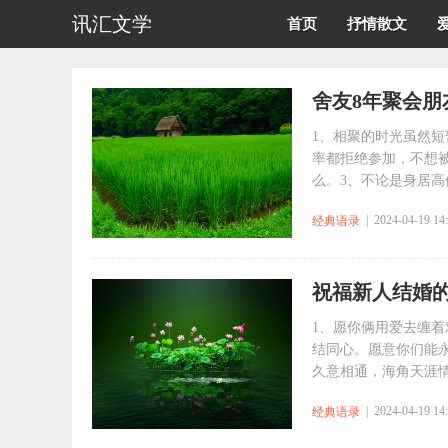
讯汇文学
首页
抒情散文
舍友8年聚会朋
1、相聚的时光虽然
率都拒绝参加，不想
么。3、不论是身居高位
| 2024-04-19 14
经典语录
祝福新人结婚
1、愿你俩用爱去缠
结同心。愿意你们能
久意相通，海角天涯情
| 2024-04-19 14
经典语录