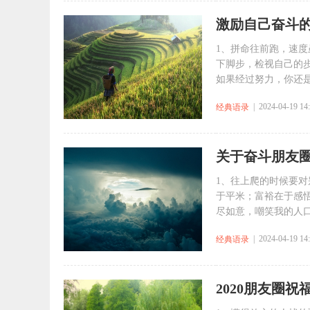
激励自己奋斗
1、拼命往前跑，速
下脚步，检视自己的
如果经过努力，你还是
| 2024-04-19 14
经典语录
关于奋斗朋友
1、往上爬的时候要
于平米；富裕在于感
尽如意，嘲笑我的人口
| 2024-04-19 14
经典语录
2020朋友圈祝