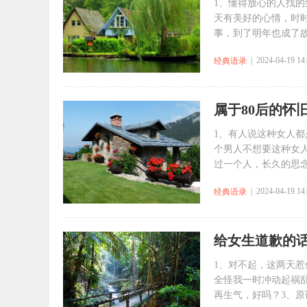
1、懂得放心的人找
天有美好的心情，时
事，到了明年也成了故
| 2024-04-19 14
经典语录
属于80后的怀
1、有人说这种女人
个男人不想要这种女
过一个人，长久的思念
| 2024-04-19 14
经典语录
给女生道歉的
1、对不起，这两天
全怪我一时冲动起祸
再生气，好吗？3、原谅