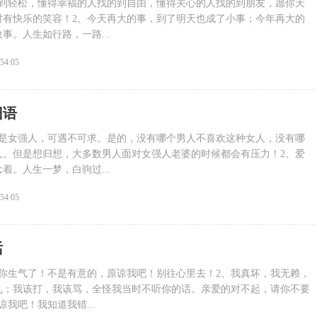
的到轻松，懂得幸福的人找的到自由，懂得关心的人找的到朋友，愿你天
时有快乐的笑容！2、今天再大的事，到了明天也成了小事；今年再大的
事。人生如行路，一路...
:54:05
旧语
都是女强人，可遇不可求。是的，没有哪个男人不喜欢这种女人，没有哪
人。但是想归想，大多数男人面对女强人老婆的时候都会有压力！2、爱
着。人生一梦，白驹过...
:54:05
话
惹你生气了！不是有意的，原谅我吧！别往心里去！2、我真坏，我无赖，
乱；我该打，我该骂，全怪我当时不听你的话。亲爱的对不起，请你不要
我吧！我知道我错...