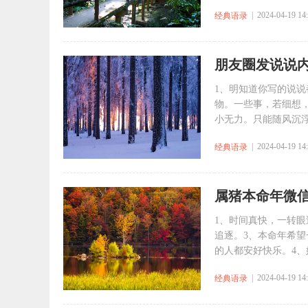
| 2024-04-19 14
经典语录
朋友圈发说说
1、明知道你写的说
物。一些事，若细想
小无力。只能随风沉浮
| 2024-04-19 14
经典语录
属猪本命年微
1、时间真快，一转
追逐。3、本命年希
的人都安好快乐。4、
| 2024-04-19 14
经典语录