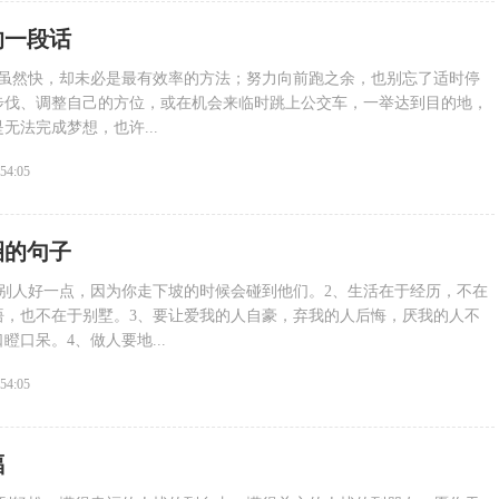
的一段话
度虽然快，却未必是最有效率的方法；努力向前跑之余，也别忘了适时停
步伐、调整自己的方位，或在机会来临时跳上公交车，一举达到目的地，
无法完成梦想，也许...
:54:05
圈的句子
对别人好一点，因为你走下坡的时候会碰到他们。2、生活在于经历，不在
悟，也不在于别墅。3、要让爱我的人自豪，弃我的人后悔，厌我的人不
瞪口呆。4、做人要地...
:54:05
福