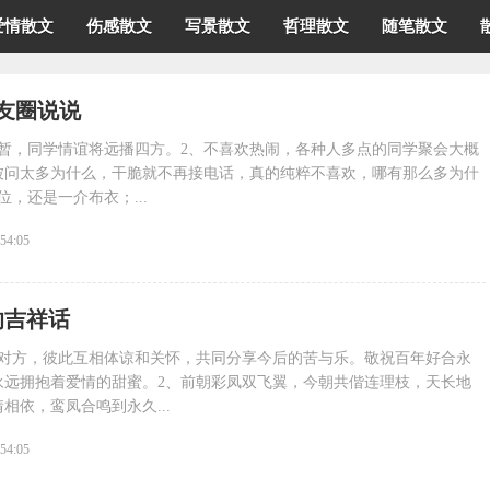
爱情散文
伤感散文
写景散文
哲理散文
随笔散文
友圈说说
短暂，同学情谊将远播四方。2、不喜欢热闹，各种人多点的同学聚会大概
被问太多为什么，干脆就不再接电话，真的纯粹不喜欢，哪有那么多为什
，还是一介布衣；...
:54:05
的吉祥话
着对方，彼此互相体谅和关怀，共同分享今后的苦与乐。敬祝百年好合永
永远拥抱着爱情的甜蜜。2、前朝彩凤双飞翼，今朝共偕连理枝，天长地
相依，鸾凤合鸣到永久...
:54:05