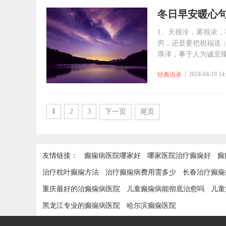
冬日早安暖心
1、天很冷，雾很浓
穷，还是要把祝福送
厚泽，事于人为诚至臻
| 2024-04-19 14
经典语录
1
2
3
下一页
尾页
友情链接：
癫痫病医院哪家好
哪家医院治疗癫痫好
癫
治疗枕叶癫痫方法
治疗癫痫病费用需多少
长春治疗癫痫
重庆最好的治癫痫病医院
儿童癫痫病能彻底治愈吗
儿童
黑龙江专业的癫痫病医院
哈尔滨癫痫医院