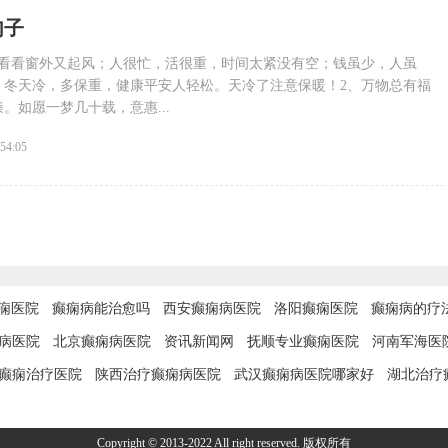
句子
，看看窗外又起风；人很忙，活很重，时间太紧没有空；钱虽少，人虽
：冬天冷，多保重，健康平安人轻松。天冷了注意保暖！2、万物总有福
。如愿一梦几十载，意惠...
:54:05
痫医院
癫痫病能治愈吗
西安癫痫病医院
洛阳癫痫医院
癫痫病的疗
病医院
北京癫痫病医院
资讯新闻网
抚顺专业癫痫医院
河南军海医
癫痫治疗医院
陕西治疗癫痫病医院
武汉癫痫病医院哪家好
湖北治疗
Copyright © 2013-2022 All right reserved. 版权所有