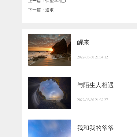
上一篇：
仰望幸福_1
下一篇：
追求
醒来
2022-03-30 21:34:12
与陌生人相遇
2022-03-30 21:32:27
我和我的爷爷