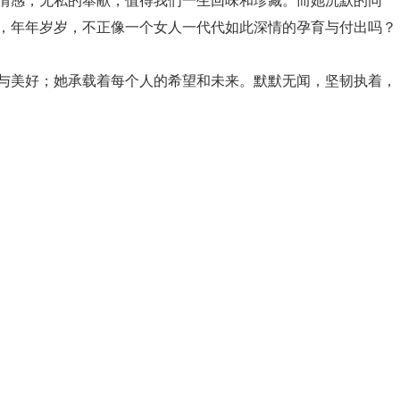
情感，无私的奉献，值得我们一生回味和珍藏。而她沉默的同
，年年岁岁，不正像一个女人一代代如此深情的孕育与付出吗？
与美好；她承载着每个人的希望和未来。默默无闻，坚韧执着，