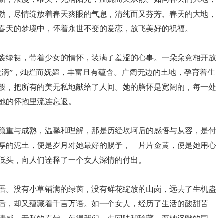
勃，尽情绽放着春天爽眼的气息，清纯而又芬芳。春天的大地，
春天的梦境中，怀着永世不变的爱恋，放飞美好的祝福。
袭绿裙，带着少女的情怀，装满了羞涩的心事。一朵朵竞相开放
欲滴”，灿烂而妩媚，丰富且有蕴含。广阔无边的土地，孕育着生
般，把所有的美无私地献给了人间。她的胸怀是宽阔的，每一处
她的怀抱里流连忘返。
稳重与成熟，温馨和理解，那是历经坎坷后的感悟与从容，是付
厚的泥土，便是岁月对她最好的赐予，一片片金黄，便是她用心
低头，向人们诠释了一个女人深情的付出。
语。没有小草铺满的绿茵，没有鲜花绽放的山岗，远去了生机盎
后，却又蕴藏着千言万语。如一个女人，经历了生活的酸甜苦