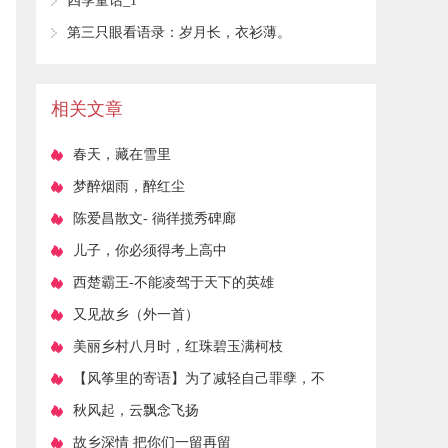
四季童话_1
第三只眼看语录：岁月长，衣衫薄。
相关文章
春天，藏在雪里
梦醉烟雨，醉红尘
陈爱昌散文- 徜徉揽秀碑廊
儿子，你必须得考上高中
西楚霸王-不能凌驾于天下的英雄
又见故乡（外一首）
美丽乡村八月时，红珠碧玉满柯枝
【风筝里的寄语】为了减轻自己罪孽，不
慎跌落
秋风起，云飘念飞扬
故乡深情 把你们一留再留