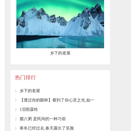
乡下的老屋
热门排行
乡下的老屋
【透过你的眼眸】看到了你心灵之光,如一
湖秋
1泪雨霖铃
腊八粥 是民间的一种习俗
寒冬已经过去,春天露出了笑脸