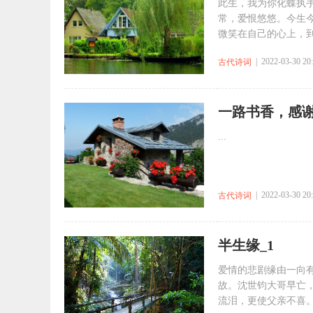
此生，我为你化蝶执
常，爱恨悠悠。今生今
微笑在自己的心上，到
| 2022-03-30 20
古代诗词
一路书香，感
...
| 2022-03-30 20
古代诗词
半生缘_1
爱情的悲剧缘由一向
故。沈世钧大哥早亡
流泪，更使父亲不喜。