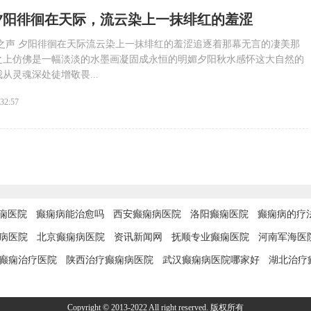
夕阳徘徊在天际，流云染上一抹绯红的羞涩
之声 夕阳徘徊在天际流云染上一抹绯红的羞涩追逐着那幕无言的凄美那
之上仿佛是一幅淡淡的水墨画凝固成永恒的明媚夕阳秋水感怀这大自然的
从灵魂深处徒增敬畏...
:32:57
痫医院
癫痫病能治愈吗
西安癫痫病医院
洛阳癫痫医院
癫痫病的疗
病医院
北京癫痫病医院
资讯新闻网
抚顺专业癫痫医院
河南军海医
癫痫治疗医院
陕西治疗癫痫病医院
武汉癫痫病医院哪家好
湖北治疗
Copyright © 2013-2022 All right reserved. 版权所有