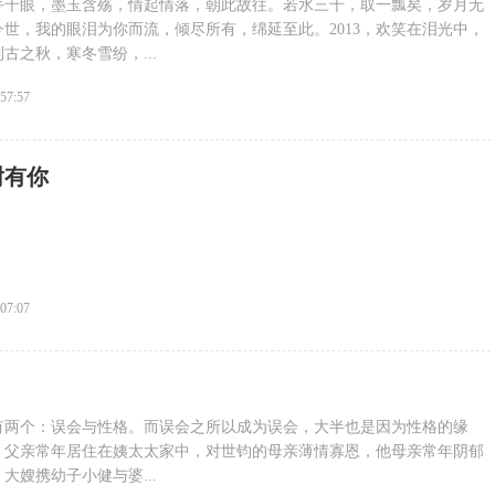
手千眼，墨玉含殇，情起情落，朝此故往。若水三千，取一瓢矣，岁月无
世，我的眼泪为你而流，倾尽所有，绵延至此。2013，欢笑在泪光中，
古之秋，寒冬雪纷，...
:57:57
谢有你
:07:07
有两个：误会与性格。而误会之所以成为误会，大半也是因为性格的缘
，父亲常年居住在姨太太家中，对世钧的母亲薄情寡恩，他母亲常年阴郁
大嫂携幼子小健与婆...