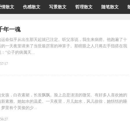
爱情散文
伤感散文
写景散文
哲理散文
随笔散文
千年一魂
的运命似乎从出生那天起就已注定。听父亲说，我生来病痨。他跑遍了十
后的一天夜里请来了当世最厉害的神算子。那瞎眼之人只将左手指搭在我
“公子的病属天...
:57:17
的女孩，白衣素裙，长发飘飘。脸上总是淡淡的微笑。有好多人喜欢她的
清新素雅。她如水的温柔。一天夜里，月儿如水，风儿徐徐，她恬恬的睡
梦里有个英俊的少...
:56:27