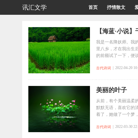
讯汇文学
首页
抒情散文
【海蓝·小说】
我是一名降妖师。我
里八乡，才在我出生
的前额试了一下，便说：
| 2022-04-20 10
古代诗词
美丽的叶子
从前，有个美丽温柔
默默无语，喜欢它的
着了，她做了一个梦，
| 2022-03-30 22
古代诗词