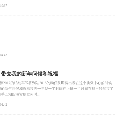
:19:37
:04:42
】带去我的新年问候和祝福
莽2017的鸡动车即将到站2018的狗仔队即将出发在这个换乘中心的时候
我的新年问候和祝福过去一年我一半时间在上班一半时间在群里转熬过了
手五湖四海皆朋友何时...
:01:42