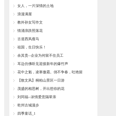
女人，一片深情的土地
浪漫满屋
教外孙女写作文
情涌浪跌照落花
古道西风瘦马
祖国，生日快乐！
余其贵--企业为何留不住员工
耳边仿佛听见迎接新年的爆竹声
花中之魁，凌寒傲霜。俏不争春，吐艳留
香。
【散文风】桐柏山景区一日游
茂盛的相思树，开出想你的花
刘同福--浓情爱意隔辈亲
乾州古城漫步
四季童话_1