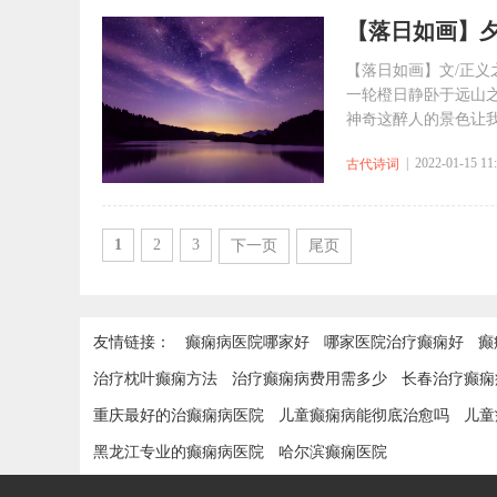
【落日如画】
【落日如画】文/正义
一轮橙日静卧于远山
神奇这醉人的景色让我
| 2022-01-15 11
古代诗词
1
2
3
下一页
尾页
友情链接：
癫痫病医院哪家好
哪家医院治疗癫痫好
癫
治疗枕叶癫痫方法
治疗癫痫病费用需多少
长春治疗癫痫
重庆最好的治癫痫病医院
儿童癫痫病能彻底治愈吗
儿童
黑龙江专业的癫痫病医院
哈尔滨癫痫医院