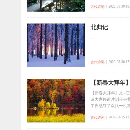
| 2022-03-30 18
古代诗词
北归记
...
| 2022-03-30 17
古代诗词
【新春大拜年
【新春大拜年】文 /江
请大家停留片刻带去
半夜熬红了双眼一机在
| 2022-01-15 12
古代诗词