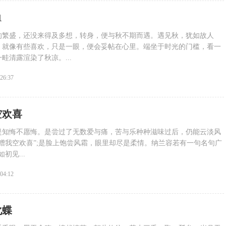
1
的繁盛，还没来得及多想，转身，便与秋不期而遇。遇见秋，犹如故人
，就像有些喜欢，只是一眼，便会妥帖在心里。端坐于时光的门槛，看一
畦清露渲染了秋凉。...
:26:37
空欢喜
是知悔不愿悔。是尝过了无数爱与痛，苦与乐种种滋味过后，仍能云淡风
赠我空欢喜”;是脸上饱尝风霜，眼里却尽是柔情。纳兰容若有一句名句广
初见...
:04:12
化蝶