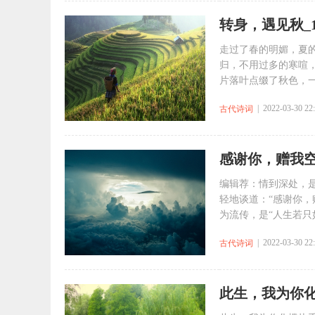
转身，遇见秋_
走过了春的明媚，夏
归，不用过多的寒喧
片落叶点缀了秋色，一
| 2022-03-30 22
古代诗词
感谢你，赠我
编辑荐：情到深处，
轻地谈道：“感谢你，
为流传，是“人生若只如
| 2022-03-30 22
古代诗词
此生，我为你